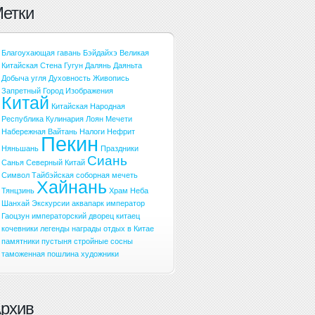
етки
Благоухающая гавань
Бэйдайхэ
Великая
Китайская Стена
Гугун
Далянь
Даяньта
Добыча угля
Духовность
Живопись
Запретный Город
Изображения
Китай
Китайская Народная
Республика
Кулинария
Лоян
Мечети
Набережная Вайтань
Налоги
Нефрит
Пекин
Няньшань
Праздники
Сиань
Санья
Северный Китай
Символ
Тайбэйская соборная мечеть
Хайнань
Тянцзинь
Храм Неба
Шанхай
Экскурсии
аквапарк
император
Гаоцзун
императорский дворец
китаец
кочевники
легенды
награды
отдых в Китае
памятники
пустыня
стройные сосны
таможенная пошлина
художники
рхив