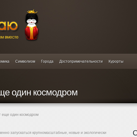
омика
Символизм
Города
Достопримечательности
Курорты
еще один космодром
т еще один космодром
О
енно запускаться крупномасштабные, новые и экологически