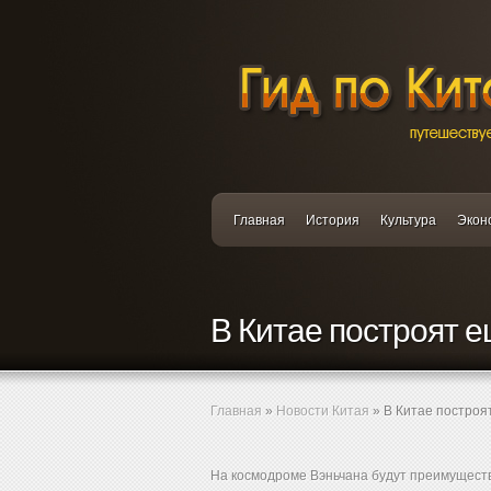
Главная
История
Культура
Экон
В Китае построят 
Главная
»
Новости Китая
»
В Китае построя
На космодроме Вэньчана будут преимуществ