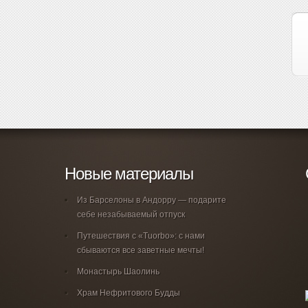
Новые материалы
Из Барселоны в Андорру — подарите
себе незабываемый отпуск
Путешествия с «Tuorbo»: с нами
сбываются все заветные мечты!
Монастырь Шаолинь
Храм Нефритового Будды